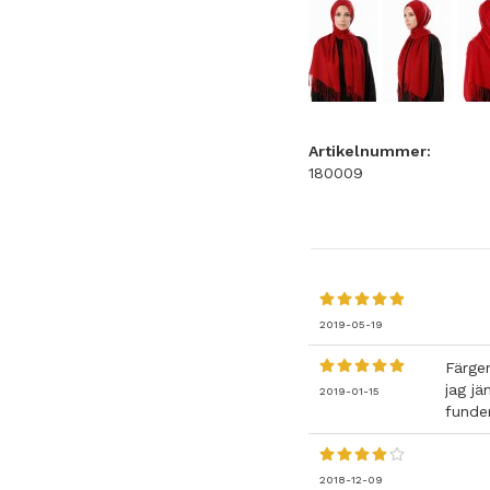
Artikelnummer:
180009
2019-05-19
Färgen
jag j
2019-01-15
funder
2018-12-09