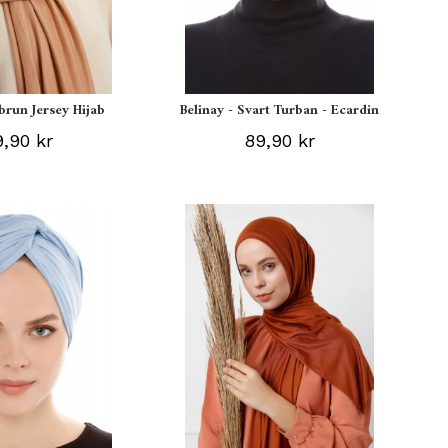
sbrun Jersey Hijab
Belinay - Svart Turban - Ecardin
,90 kr
89,90 kr