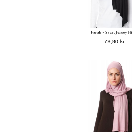
Farah - Svart Jersey H
79,90 kr