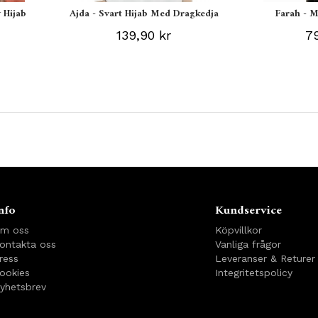
 Hijab
Ajda - Svart Hijab Med Dragkedja
Farah - M
139,90 kr
79
!
nfo
Kundservice
m oss
Köpvillkor
ontakta oss
Vanliga frågor
ress
Leveranser & Returer
ookies
Integritetspolicy
yhetsbrev