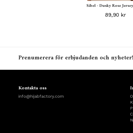
Sibel - Dusky Rose Jersey
89,90 kr
Prenumerera för erbjudanden och nyheter
Kontakta oss
I
info@hijabfactory.com
O
K
P
C
N