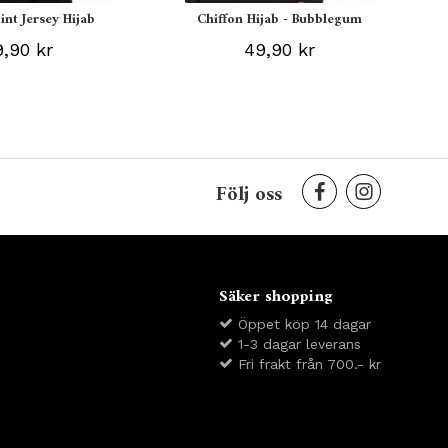
int Jersey Hijab
Chiffon Hijab - Bubblegum
,90 kr
49,90 kr
Följ oss
Säker shopping
Öppet köp 14 dagar
1-3 dagar leverans
Fri frakt från 700.- kr