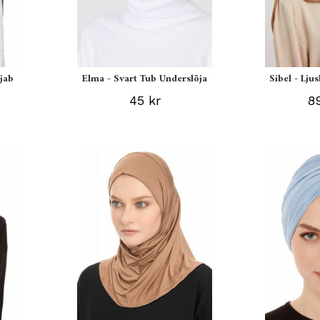
ijab
Elma - Svart Tub Underslöja
Sibel - Lju
45 kr
89