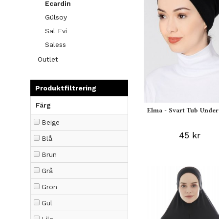
Ecardin
Gülsoy
Sal Evi
Saless
Outlet
Produktfiltrering
Färg
Elma - Svart Tub Under
Beige
45 kr
Blå
Brun
Grå
Grön
Gul