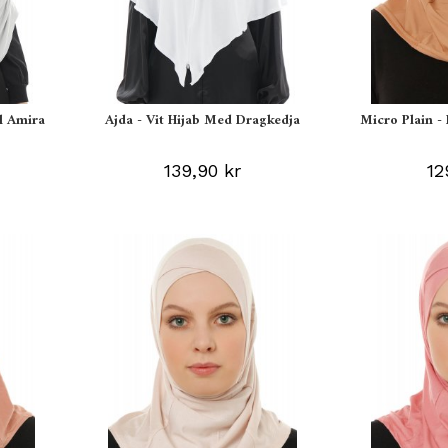
l Amira
Ajda - Vit Hijab Med Dragkedja
Micro Plain -
139,90 kr
12