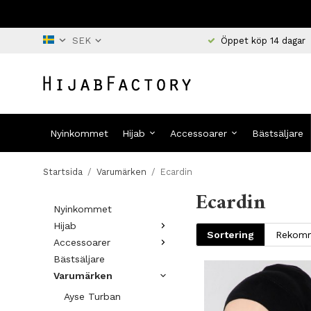
Öppet köp 14 dagar
Nyinkommet
Hijab
Accessoarer
Bästsäljare
Startsida
/
Varumärken
/
Ecardin
Ecardin
Nyinkommet
Hijab
Sortering
Accessoarer
Bästsäljare
Varumärken
Ayse Turban