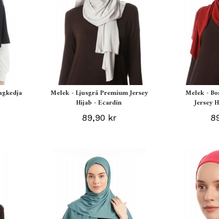
agkedja
Melek - Ljusgrå Premium Jersey
Melek - B
Hijab - Ecardin
Jersey H
89,90 kr
89