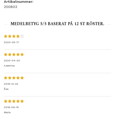
Artikelnummer:
200803
MEDELBETYG
5
/5 BASERAT PÅ
12
ST RÖSTER.
2020-05-17
2020-04-20
Azemina
2018-12-22
Åsa
2018-06-15
Maria