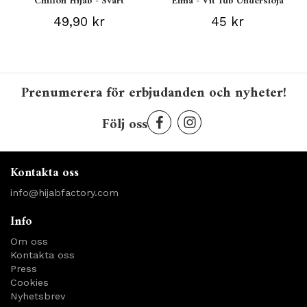
Chiffon Hijab - Svart
Elma - Vit Tub Underslöja
49,90 kr
45 kr
Prenumerera för erbjudanden och nyheter!
Följ oss
Kontakta oss
info@hijabfactory.com
Info
Om oss
Kontakta oss
Press
Cookies
Nyhetsbrev