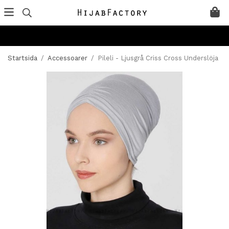
Startsida
/
Accessoarer
/
Pileli - Ljusgrå Criss Cross Underslöja