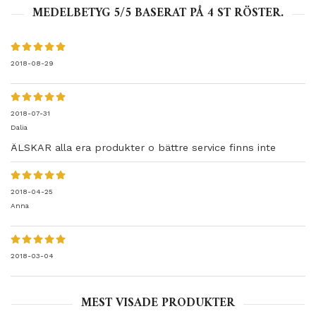
MEDELBETYG
5
/5 BASERAT PÅ
4
ST RÖSTER.
2018-08-29
2018-07-31
Dalia
ÄLSKAR alla era produkter o bättre service finns inte
2018-04-25
Anna
2018-03-04
MEST VISADE PRODUKTER