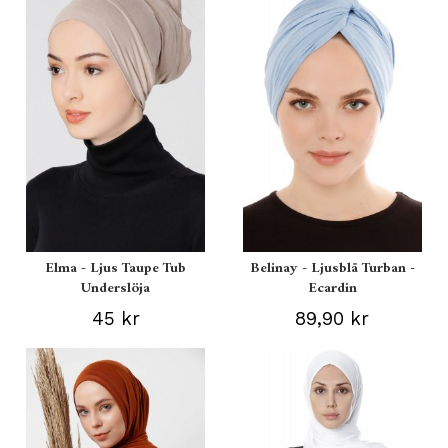
Elma - Ljus Taupe Tub
Belinay - Ljusblå Turban -
Underslöja
Ecardin
45 kr
89,90 kr