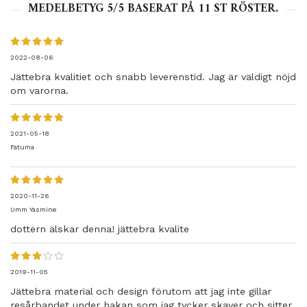
MEDELBETYG
5
/5 BASERAT PÅ
11
ST RÖSTER.
2022-08-06
Jättebra kvalitiet och snabb leverenstid. Jag är väldigt nöjd
om varorna.
2021-05-18
Fatuma
2020-11-26
Umm Yasmine
dottern älskar denna! jättebra kvalite
2019-11-05
Jättebra material och design förutom att jag inte gillar
resårbandet under hakan som jag tycker skaver och sitter