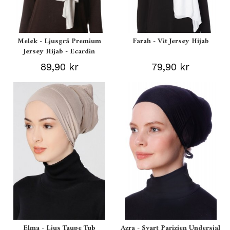
Melek - Ljusgrå Premium
Farah - Vit Jersey Hijab
Jersey Hijab - Ecardin
89,90 kr
79,90 kr
Elma - Ljus Taupe Tub
Azra - Svart Parizien Undersjal