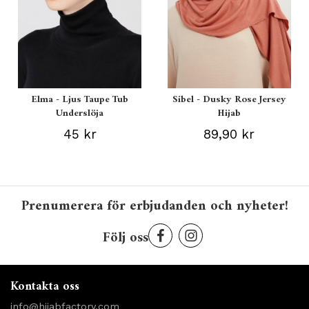
Elma - Ljus Taupe Tub
Sibel - Dusky Rose Jersey
Underslöja
Hijab
45 kr
89,90 kr
Prenumerera för erbjudanden och nyheter!
Följ oss
Kontakta oss
info@hijabfactory.com