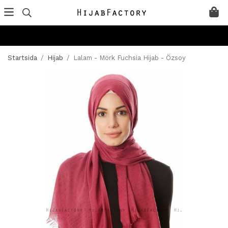
Startsida
/
Hijab
/
Lalam - Mörk Fuchsia Hijab - Özsoy