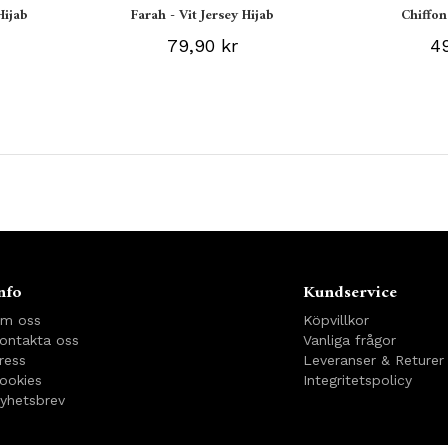
Hijab
Farah - Vit Jersey Hijab
Chiffon
79,90 kr
49
!
nfo
Kundservice
m oss
Köpvillkor
ontakta oss
Vanliga frågor
ress
Leveranser & Returer
ookies
Integritetspolicy
yhetsbrev