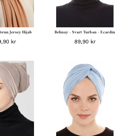
sbrun Jersey Hijab
Belinay - Svart Turban - Ecardin
,90 kr
89,90 kr