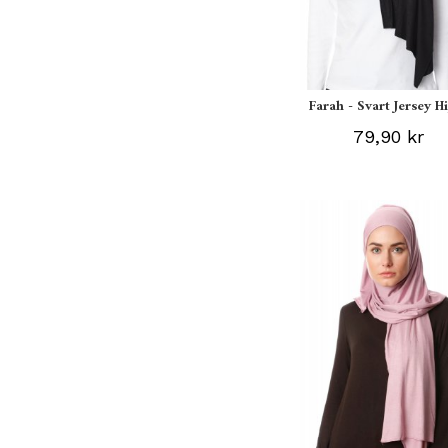
Farah - Svart Jersey H
79,90 kr