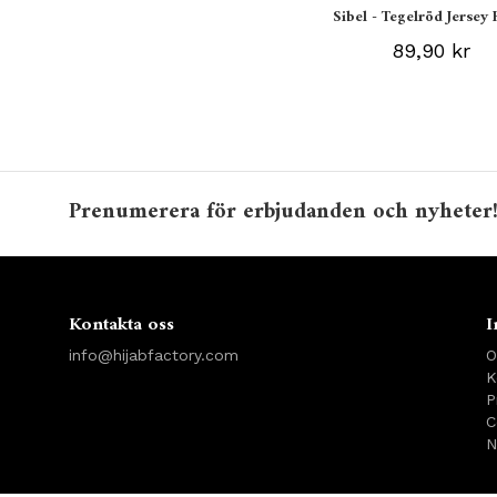
Sibel - Tegelröd Jersey 
89,90 kr
Prenumerera för erbjudanden och nyheter
Kontakta oss
I
info@hijabfactory.com
O
K
P
C
N