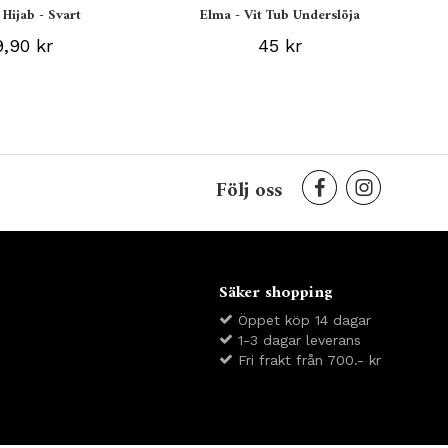
 Hijab - Svart
Elma - Vit Tub Underslöja
,90 kr
45 kr
Följ oss
Säker shopping
Öppet köp 14 dagar
1-3 dagar leverans
Fri frakt från 700.- kr