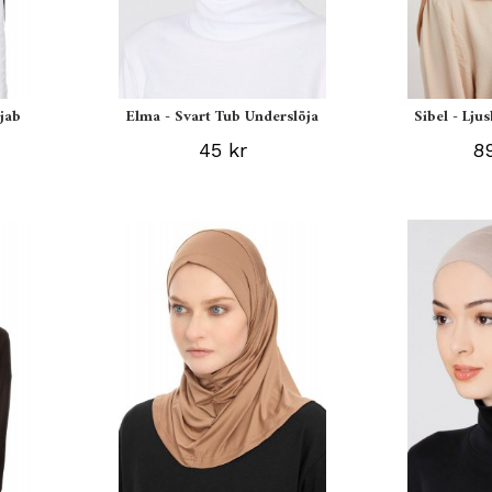
ijab
Elma - Svart Tub Underslöja
Sibel - Lju
45 kr
89