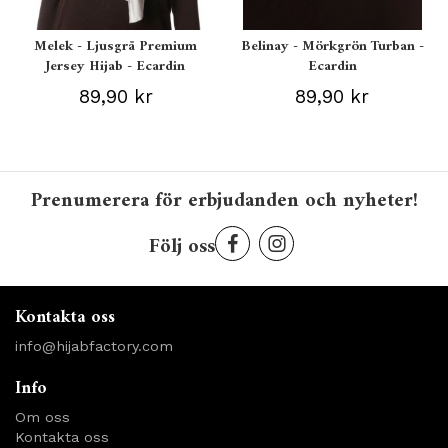
Melek - Ljusgrå Premium
Belinay - Mörkgrön Turban -
Jersey Hijab - Ecardin
Ecardin
89,90 kr
89,90 kr
Prenumerera för erbjudanden och nyheter!
Följ oss
Kontakta oss
info@hijabfactory.com
Info
Om oss
Kontakta oss