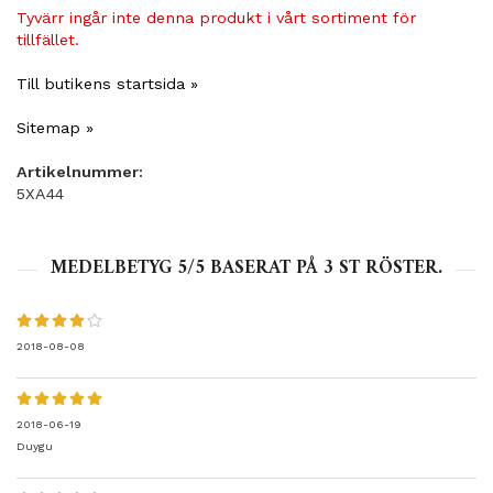
Tyvärr ingår inte denna produkt i vårt sortiment för
tillfället.
Till butikens startsida »
Sitemap »
Artikelnummer:
5XA44
MEDELBETYG
5
/5 BASERAT PÅ
3
ST RÖSTER.
2018-08-08
2018-06-19
Duygu