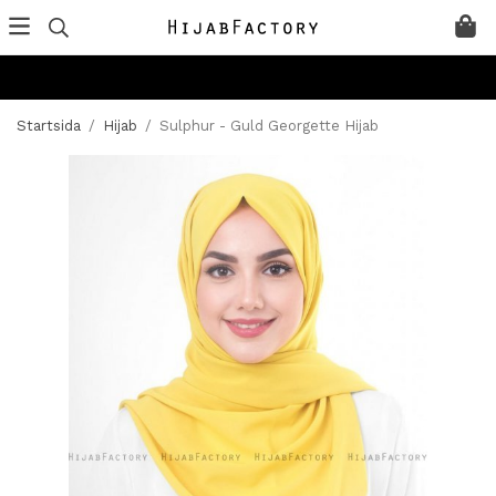
Startsida
/
Hijab
/
Sulphur - Guld Georgette Hijab