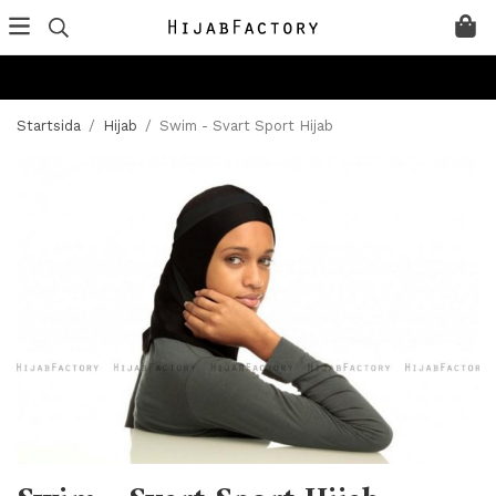
Startsida
/
Hijab
/
Swim - Svart Sport Hijab