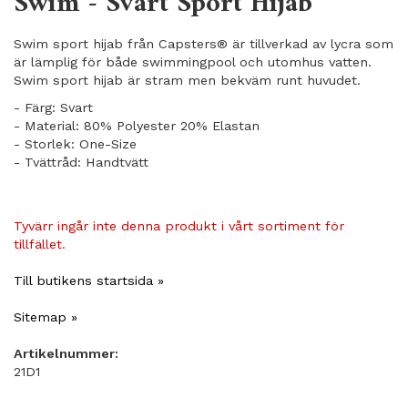
Swim - Svart Sport Hijab
Swim sport hijab från Capsters® är tillverkad av lycra som
är lämplig för både swimmingpool och utomhus vatten.
Swim sport hijab är stram men bekväm runt huvudet.
- Färg: Svart
- Material: 80% Polyester 20% Elastan
- Storlek: One-Size
- Tvättråd: Handtvätt
Tyvärr ingår inte denna produkt i vårt sortiment för
tillfället.
Till butikens startsida »
Sitemap »
Artikelnummer:
21D1