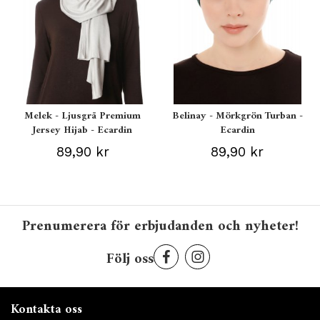
Melek - Ljusgrå Premium
Belinay - Mörkgrön Turban -
Jersey Hijab - Ecardin
Ecardin
89,90 kr
89,90 kr
Prenumerera för erbjudanden och nyheter!
Följ oss
Kontakta oss